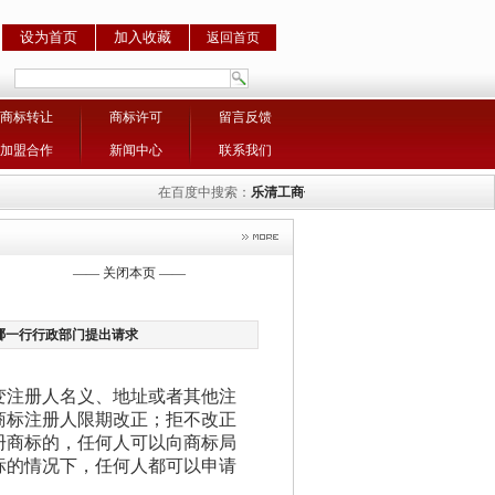
设为首页
加入收藏
返回首页
商标转让
商标许可
留言反馈
加盟合作
新闻中心
联系我们
在百度中搜索：
乐清工商代理
，
乐清公司注册
，
乐清商标
—— 关闭本页 ——
?应向哪一行行政部门提出请求
变注册人名义、地址或者其他注
商标注册人限期改正；拒不改正
册商标的，任何人可以向商标局
标的情况下，任何人都可以申请