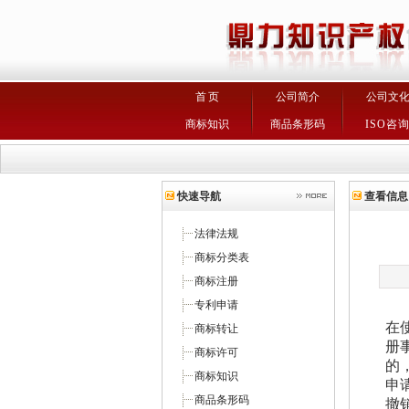
首 页
公司简介
公司文
商标知识
商品条形码
ISO咨
快速导航
查看信息
法律法规
商标分类表
商标注册
专利申请
在
商标转让
册
商标许可
的
商标知识
申
商品条形码
撤